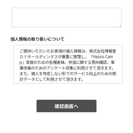
個人情報の取り扱いについて
ご提供いただいたお客様の個人情報は、株式会社博報堂
ＤＹホールディングスが厳重に管理し、「Hasso Cam
p」実施のための各種連絡、参加に関する意向確認、事
業改善のためのアンケート収集に利用させて頂きます。
また、個人を特定しない形でのサービス向上のための統
計データとして利用させて頂きます。
また、当事業紹介として、開催時の参加者の写真や映像
が博報堂ＤＹグループおよびHasso CampのWEBサイ
ト・SNS・発行レポート、その他取材などで弊グループ
以外のメディア（テレビ/新聞/雑誌/WEB/SNSなど）に
掲載される可能性がございます。
上記内容以外で、お預かりしました個人情報をご本人様
の同意なしに業務委託先以外の第三者に開示・提供する
ことは有りません。
ただし、法令に基づいて開示請求された場合はこの限り