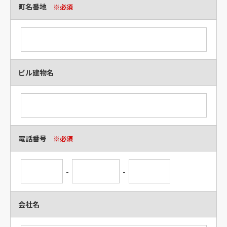
町名番地
※必須
ビル建物名
電話番号
※必須
-
-
会社名